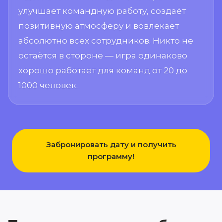
улучшает командную работу, создаёт
позитивную атмосферу и вовлекает
абсолютно всех сотрудников. Никто не
остаётся в стороне — игра одинаково
хорошо работает для команд от 20 до
1000 человек.
Забронировать дату и получить
программу!