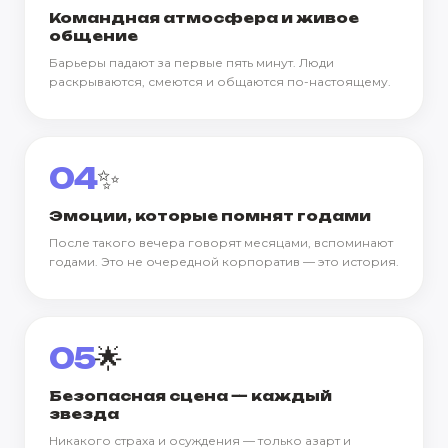
Командная атмосфера и живое
общение
Барьеры падают за первые пять минут. Люди
раскрываются, смеются и общаются по-настоящему.
04
✨
Эмоции, которые помнят годами
После такого вечера говорят месяцами, вспоминают
годами. Это не очередной корпоратив — это история.
05
🌟
Безопасная сцена — каждый
звезда
Никакого страха и осуждения — только азарт и