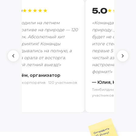
5.0
5.0
★★★★★
★★★★★
«Проводили на летнем
«Команда 35 челове
корпоративе на природе — 120
природу. Думали —
человек. Абсолютный хит
будет не особо ком
мероприятия! Команды
итоге стеснение ул
выкладывались на полную, а
первые 5 минут, а
поляна орала от восторга.
чистый азарт и лет
Лучший летний выезд!»
настроение. Спасиб
формат!»
— Артём, организатор
— Юлия, HR-мене
Летний корпоратив · 120 участников
Тимбилдинг на природе
участников