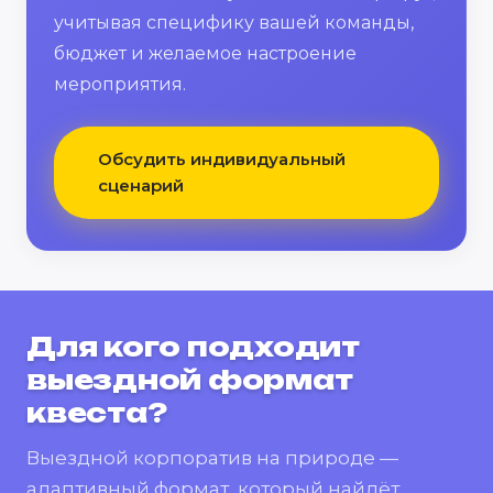
учитывая специфику вашей команды,
бюджет и желаемое настроение
мероприятия.
Обсудить индивидуальный
сценарий
Для кого подходит
выездной формат
квеста?
Выездной корпоратив на природе —
адаптивный формат, который найдёт