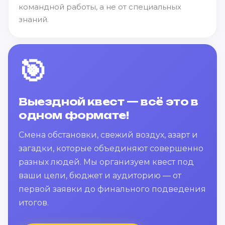
командной работы, а не от специальных
знаний.
🎯
Выездной квест — всё это в
одном формате!
Смена обстановки, свежий воздух, азарт и
загадки, которые объединяют совершенно
разных людей. Мы организуем квест под
ваши цели, бюджет и аудиторию — от
первой заявки до финального подведения
итогов.