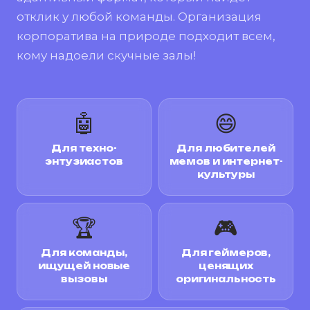
отклик у любой команды. Организация
корпоратива на природе подходит всем,
кому надоели скучные залы!
🤖
😄
Для техно-
Для любителей
энтузиастов
мемов и интернет-
культуры
🏆
🎮
Для команды,
Для геймеров,
ищущей новые
ценящих
вызовы
оригинальность