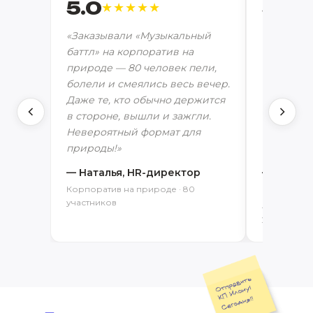
5.0
5.0
★★★★★
★
«Заказывали «Музыкальный
«Юбилей 
баттл» на корпоратив на
на природ
природе — 80 человек пели,
между от
болели и смеялись весь вечер.
небом — э
Даже те, кто обычно держится
особенное
в стороне, вышли и зажгли.
вспомина
Невероятный формат для
повторит
природы!»
на высше
— Наталья, HR-директор
— Роман,
директо
Корпоратив на природе · 80
участников
Летний юби
участников