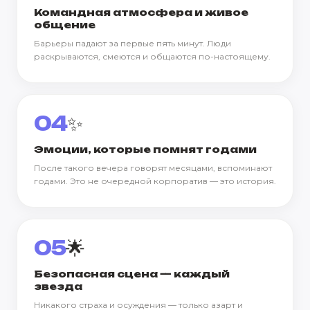
Командная атмосфера и живое
общение
Барьеры падают за первые пять минут. Люди
раскрываются, смеются и общаются по-настоящему.
04
✨
Эмоции, которые помнят годами
После такого вечера говорят месяцами, вспоминают
годами. Это не очередной корпоратив — это история.
05
🌟
Безопасная сцена — каждый
звезда
Никакого страха и осуждения — только азарт и