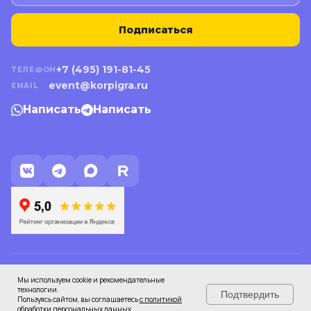
Подписаться
+7 (495) 191-81-45
ТЕЛЕФОН
event@korpigra.ru
EMAIL
Написать
Написать
©
2026
КорпИгра. Все права защищены.
Мы используем cookie и рекомендательные
ИП Родыгин С.Е. · ИНН 771618426478 · ОГРНИП 313774635401630
технологии.
Подтвердить
Политика конфиденциальности
Пользуясь сайтом, вы соглашаетесь
с политикой
обработки персональных данных.